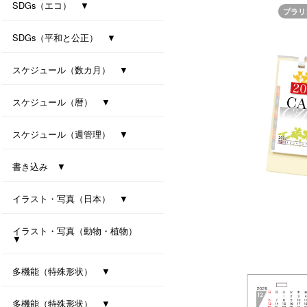
防災カレンダー（防災マップ付き）
防災カレンダー（防災マップなし）
SDGs（エコ） ▼
プラリ
ｾﾊﾟﾚｰﾄ・ﾂｰﾏﾝｽ・7ｶﾗｰｽﾞ(All eco)
シンプル・セブンカラーズ (All eco)
種付き卓上カレンダー(ﾊﾞｼﾞﾙ)
種付き卓上カレンダー(ｸﾛｰﾊﾞｰ)
SDGs（平和と公正） ▼
卓上カレンダー Orizuru
卓上カレンダー Orizuru-smart-
ユニバーサルカラー 2027
ユニバーサルタイプ
七変化
スケジュール（数カ月） ▼
オールウェイズ･3マンス･7カラーズ
干支カレンダー（午）(All eco)
スリーマンスセブンカラーズ
ツーマンスセブンカラーズ
スケジュール（暦） ▼
ハッピーデイズ(All eco)
メモリアル(All eco)
シンプルデイス（六曜なし）
一粒万倍日カレンダー
スケジュール（週管理） ▼
月の満ち欠けと潮回り
インデックス・モノクロ
マンデースタート ビジネス
卓上シックスウィークス
書き込み ▼
ワークライフ・セブンカラーズ
クリームスタイル
卓上プラリングカレンダー（小）
卓上プラリングカレンダー（大）
イラスト・写真（日本） ▼
東海道五拾三次（週めくり）
卓上ｼﾞｬﾊﾟﾝｶﾗｰｲﾝﾃﾞｯｸｽ
イラスト・写真（動物・植物）
▼
ボタニカル 2027
ラブリーフレンズ（犬・猫）
カノン（花音）
多機能（特殊形状） ▼
オクルンダー・セブンカラーズ
ナチュラルメモルダー
卓上メモルダー
多機能（特殊形状） ▼