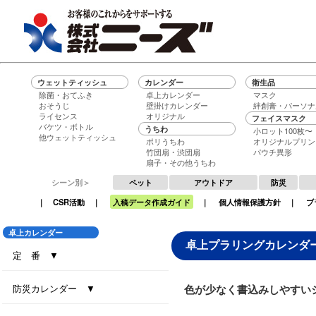
ウェットティッシュ
カレンダー
衛生品
除菌・おてふき
卓上カレンダー
マスク
おそうじ
壁掛けカレンダー
絆創膏・パーソナ
ライセンス
オリジナル
フェイスマスク
バケツ・ボトル
うちわ
小ロット100枚〜
他ウェットティッシュ
ポリうちわ
オリジナルプリン
竹団扇・渋団扇
パウチ異形
扇子・その他うちわ
シーン別＞
ペット
アウトドア
防災
｜
CSR活動
｜
入稿データ作成ガイド
｜
個人情報保護方針
｜
ブ
卓上カレンダー
卓上プラリングカレンダ
定 番 ▼
セブンデイズセブンカラーズ（大）
セブンデイズセブンカラーズ（小）
エコグリーン（大）
エコ ブラウン（大）
エコ ブラウン（小）
セブンデイズセブンカラーズ（eco7）
インデックス・セブンカラーズ (All eco)
インデックス・セブンカラーズ
防災カレンダー ▼
色が少なく書込みしやすい