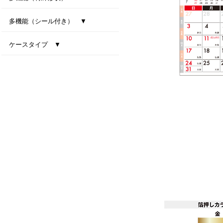
型抜き卓上カレンダー（干支）
MiniMini卓上カレンダー
多機能（シール付き） ▼
ファインデスク
スマートインデックス
ネイビーインデックス
ケースタイプ ▼
エコスタンド・ナチュラルセブンカラーズ(All eco)
デスクトップビタミンカラー
テーブルクラフト