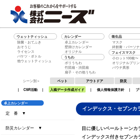
ウェットティッシュ
カレンダー
衛生品
除菌・おてふき
卓上カレンダー
マスク
おそうじ
壁掛けカレンダー
絆創膏・パーソナ
ライセンス
オリジナル
フェイスマスク
バケツ・ボトル
うちわ
小ロット100枚〜
他ウェットティッシュ
ポリうちわ
オリジナルプリン
竹団扇・渋団扇
パウチ異形
扇子・その他うちわ
シーン別＞
ペット
アウトドア
防災
｜
CSR活動
｜
入稿データ作成ガイド
｜
個人情報保護方針
｜
ブ
卓上カレンダー
インデックス・セブンカ
定 番 ▼
セブンデイズセブンカラーズ（大）
セブンデイズセブンカラーズ（小）
エコグリーン（大）
エコ ブラウン（大）
エコ ブラウン（小）
セブンデイズセブンカラーズ（eco7）
インデックス・セブンカラーズ (All eco)
インデックス・セブンカラーズ
防災カレンダー ▼
目に優しいペールトーンカ
インデックス付きセブンカラ