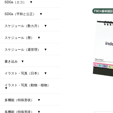
防災カレンダー（防災マップ付き）
防災カレンダー（防災マップなし）
SDGs（エコ） ▼
FSC®️森林認
ｾﾊﾟﾚｰﾄ・ﾂｰﾏﾝｽ・7ｶﾗｰｽﾞ(All eco)
シンプル・セブンカラーズ (All eco)
種付き卓上カレンダー(ﾊﾞｼﾞﾙ)
種付き卓上カレンダー(ｸﾛｰﾊﾞｰ)
SDGs（平和と公正） ▼
卓上カレンダー Orizuru
卓上カレンダー Orizuru-smart-
ユニバーサルカラー 2027
ユニバーサルタイプ
七変化
スケジュール（数カ月） ▼
オールウェイズ･3マンス･7カラーズ
干支カレンダー（午）(All eco)
スリーマンスセブンカラーズ
ツーマンスセブンカラーズ
スケジュール（暦） ▼
ハッピーデイズ(All eco)
メモリアル(All eco)
シンプルデイス（六曜なし）
一粒万倍日カレンダー
スケジュール（週管理） ▼
月の満ち欠けと潮回り
インデックス・モノクロ
マンデースタート ビジネス
卓上シックスウィークス
書き込み ▼
ワークライフ・セブンカラーズ
クリームスタイル
卓上プラリングカレンダー（小）
卓上プラリングカレンダー（大）
イラスト・写真（日本） ▼
東海道五拾三次（週めくり）
卓上ｼﾞｬﾊﾟﾝｶﾗｰｲﾝﾃﾞｯｸｽ
イラスト・写真（動物・植物）
▼
ボタニカル 2027
ラブリーフレンズ（犬・猫）
カノン（花音）
多機能（特殊形状） ▼
オクルンダー・セブンカラーズ
ナチュラルメモルダー
卓上メモルダー
多機能（特殊形状） ▼