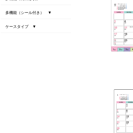
型抜き卓上カレンダー（干支）
MiniMini卓上カレンダー
多機能（シール付き） ▼
ファインデスク
スマートインデックス
ネイビーインデックス
ケースタイプ ▼
エコスタンド・ナチュラルセブンカラーズ(All eco)
デスクトップビタミンカラー
テーブルクラフト