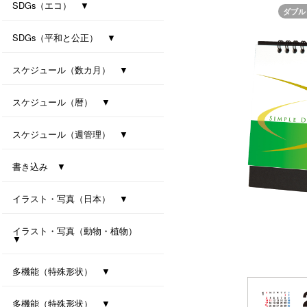
防災カレンダー（防災マップ付き）
防災カレンダー（防災マップなし）
SDGs（エコ） ▼
ダブル
ｾﾊﾟﾚｰﾄ・ﾂｰﾏﾝｽ・7ｶﾗｰｽﾞ(All eco)
シンプル・セブンカラーズ (All eco)
種付き卓上カレンダー(ﾊﾞｼﾞﾙ)
種付き卓上カレンダー(ｸﾛｰﾊﾞｰ)
SDGs（平和と公正） ▼
卓上カレンダー Orizuru
卓上カレンダー Orizuru-smart-
ユニバーサルカラー 2027
ユニバーサルタイプ
七変化
スケジュール（数カ月） ▼
オールウェイズ･3マンス･7カラーズ
干支カレンダー（午）(All eco)
スリーマンスセブンカラーズ
ツーマンスセブンカラーズ
スケジュール（暦） ▼
ハッピーデイズ(All eco)
メモリアル(All eco)
シンプルデイス（六曜なし）
一粒万倍日カレンダー
スケジュール（週管理） ▼
月の満ち欠けと潮回り
インデックス・モノクロ
マンデースタート ビジネス
卓上シックスウィークス
書き込み ▼
ワークライフ・セブンカラーズ
クリームスタイル
卓上プラリングカレンダー（小）
卓上プラリングカレンダー（大）
イラスト・写真（日本） ▼
東海道五拾三次（週めくり）
卓上ｼﾞｬﾊﾟﾝｶﾗｰｲﾝﾃﾞｯｸｽ
イラスト・写真（動物・植物）
▼
ボタニカル 2027
ラブリーフレンズ（犬・猫）
カノン（花音）
多機能（特殊形状） ▼
オクルンダー・セブンカラーズ
ナチュラルメモルダー
卓上メモルダー
多機能（特殊形状） ▼