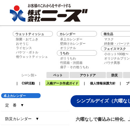
ウェットティッシュ
カレンダー
衛生品
除菌・おてふき
卓上カレンダー
マスク
おそうじ
壁掛けカレンダー
絆創膏・パーソナ
ライセンス
オリジナル
フェイスマスク
バケツ・ボトル
うちわ
小ロット100枚〜
他ウェットティッシュ
ポリうちわ
オリジナルプリン
竹団扇・渋団扇
パウチ異形
扇子・その他うちわ
シーン別＞
ペット
アウトドア
防災
｜
CSR活動
｜
入稿データ作成ガイド
｜
個人情報保護方針
｜
ブ
卓上カレンダー
シンプルデイズ（六曜な
定 番 ▼
セブンデイズセブンカラーズ（大）
セブンデイズセブンカラーズ（小）
エコグリーン（大）
エコ ブラウン（大）
エコ ブラウン（小）
セブンデイズセブンカラーズ（eco7）
インデックス・セブンカラーズ (All eco)
インデックス・セブンカラーズ
防災カレンダー ▼
六曜なしで書込みに特化、