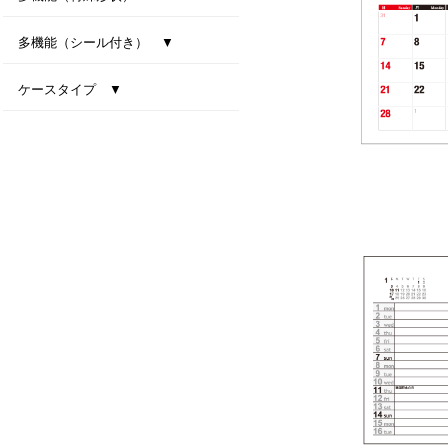
型抜き卓上カレンダー（干支）
MiniMini卓上カレンダー
多機能（シール付き） ▼
ファインデスク
スマートインデックス
ネイビーインデックス
ケースタイプ ▼
エコスタンド・ナチュラルセブンカラーズ(All eco)
デスクトップビタミンカラー
テーブルクラフト