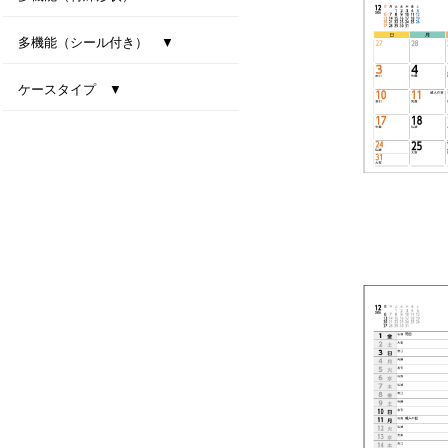
型抜き卓上カレンダー（干支）
MiniMini卓上カレンダー
多機能（シール付き） ▼
ファインデスク
スマートインデックス
ネイビーインデックス
ケースタイプ ▼
エコスタンド・ナチュラルセブンカラーズ(All eco)
デスクトップビタミンカラー
テーブルクラフト