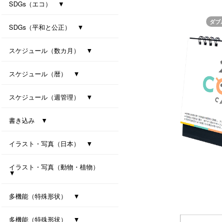
防災カレンダー（防災マップ付き）
防災カレンダー（防災マップなし）
SDGs（エコ） ▼
ダブ
ｾﾊﾟﾚｰﾄ・ﾂｰﾏﾝｽ・7ｶﾗｰｽﾞ(All eco)
シンプル・セブンカラーズ (All eco)
種付き卓上カレンダー(ﾊﾞｼﾞﾙ)
種付き卓上カレンダー(ｸﾛｰﾊﾞｰ)
SDGs（平和と公正） ▼
卓上カレンダー Orizuru
卓上カレンダー Orizuru-smart-
ユニバーサルカラー 2027
ユニバーサルタイプ
七変化
スケジュール（数カ月） ▼
オールウェイズ･3マンス･7カラーズ
干支カレンダー（午）(All eco)
スリーマンスセブンカラーズ
ツーマンスセブンカラーズ
スケジュール（暦） ▼
ハッピーデイズ(All eco)
メモリアル(All eco)
シンプルデイス（六曜なし）
一粒万倍日カレンダー
スケジュール（週管理） ▼
月の満ち欠けと潮回り
インデックス・モノクロ
マンデースタート ビジネス
卓上シックスウィークス
書き込み ▼
ワークライフ・セブンカラーズ
クリームスタイル
卓上プラリングカレンダー（小）
卓上プラリングカレンダー（大）
イラスト・写真（日本） ▼
東海道五拾三次（週めくり）
卓上ｼﾞｬﾊﾟﾝｶﾗｰｲﾝﾃﾞｯｸｽ
イラスト・写真（動物・植物）
▼
ボタニカル 2027
ラブリーフレンズ（犬・猫）
カノン（花音）
多機能（特殊形状） ▼
オクルンダー・セブンカラーズ
ナチュラルメモルダー
卓上メモルダー
多機能（特殊形状） ▼