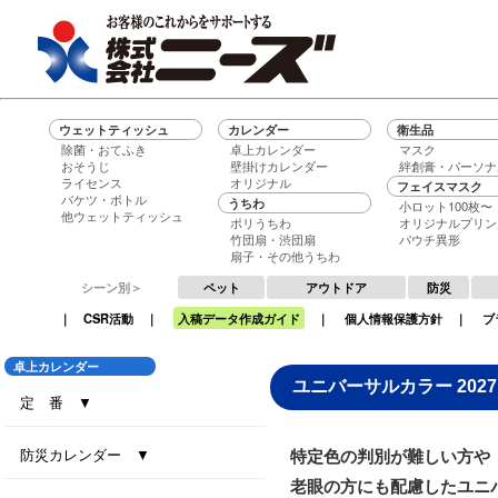
ウェットティッシュ
カレンダー
衛生品
除菌・おてふき
卓上カレンダー
マスク
おそうじ
壁掛けカレンダー
絆創膏・パーソナ
ライセンス
オリジナル
フェイスマスク
バケツ・ボトル
うちわ
小ロット100枚〜
他ウェットティッシュ
ポリうちわ
オリジナルプリン
竹団扇・渋団扇
パウチ異形
扇子・その他うちわ
シーン別＞
ペット
アウトドア
防災
｜
CSR活動
｜
入稿データ作成ガイド
｜
個人情報保護方針
｜
ブ
卓上カレンダー
ユニバーサルカラー 2027
定 番 ▼
セブンデイズセブンカラーズ（大）
セブンデイズセブンカラーズ（小）
エコグリーン（大）
エコ ブラウン（大）
エコ ブラウン（小）
セブンデイズセブンカラーズ（eco7）
インデックス・セブンカラーズ (All eco)
インデックス・セブンカラーズ
防災カレンダー ▼
特定色の判別が難しい方や
老眼の方にも配慮したユニ