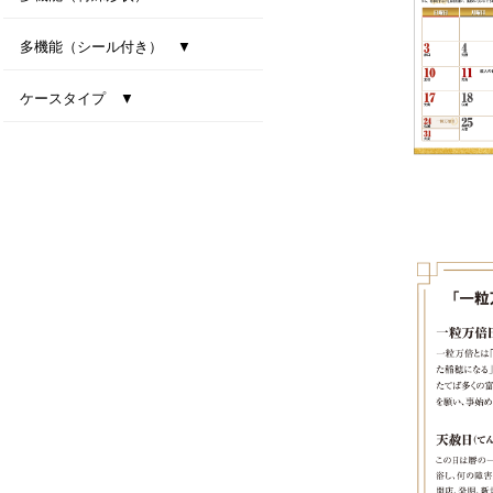
型抜き卓上カレンダー（干支）
MiniMini卓上カレンダー
多機能（シール付き） ▼
ファインデスク
スマートインデックス
ネイビーインデックス
ケースタイプ ▼
エコスタンド・ナチュラルセブンカラーズ(All eco)
デスクトップビタミンカラー
テーブルクラフト