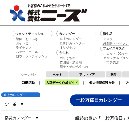
ウェットティッシュ
カレンダー
衛生品
除菌・おてふき
卓上カレンダー
マスク
おそうじ
壁掛けカレンダー
絆創膏・パーソナ
ライセンス
オリジナル
フェイスマスク
バケツ・ボトル
うちわ
小ロット100枚〜
他ウェットティッシュ
ポリうちわ
オリジナルプリン
竹団扇・渋団扇
パウチ異形
扇子・その他うちわ
シーン別＞
ペット
アウトドア
防災
｜
CSR活動
｜
入稿データ作成ガイド
｜
個人情報保護方針
｜
ブ
卓上カレンダー
一粒万倍日カレンダー
定 番 ▼
セブンデイズセブンカラーズ（大）
セブンデイズセブンカラーズ（小）
エコグリーン（大）
エコ ブラウン（大）
エコ ブラウン（小）
セブンデイズセブンカラーズ（eco7）
インデックス・セブンカラーズ (All eco)
インデックス・セブンカラーズ
防災カレンダー ▼
縁起の良い「一粒万倍日」