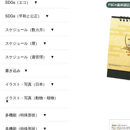
防災カレンダー（防災マップ付き）
防災カレンダー（防災マップなし）
SDGs（エコ） ▼
FSC®️森林認
ｾﾊﾟﾚｰﾄ・ﾂｰﾏﾝｽ・7ｶﾗｰｽﾞ(All eco)
シンプル・セブンカラーズ (All eco)
種付き卓上カレンダー(ﾊﾞｼﾞﾙ)
種付き卓上カレンダー(ｸﾛｰﾊﾞｰ)
SDGs（平和と公正） ▼
卓上カレンダー Orizuru
卓上カレンダー Orizuru-smart-
ユニバーサルカラー 2027
ユニバーサルタイプ
七変化
スケジュール（数カ月） ▼
オールウェイズ･3マンス･7カラーズ
干支カレンダー（午）(All eco)
スリーマンスセブンカラーズ
ツーマンスセブンカラーズ
スケジュール（暦） ▼
ハッピーデイズ(All eco)
メモリアル(All eco)
シンプルデイス（六曜なし）
一粒万倍日カレンダー
スケジュール（週管理） ▼
月の満ち欠けと潮回り
インデックス・モノクロ
マンデースタート ビジネス
卓上シックスウィークス
書き込み ▼
ワークライフ・セブンカラーズ
クリームスタイル
卓上プラリングカレンダー（小）
卓上プラリングカレンダー（大）
イラスト・写真（日本） ▼
東海道五拾三次（週めくり）
卓上ｼﾞｬﾊﾟﾝｶﾗｰｲﾝﾃﾞｯｸｽ
イラスト・写真（動物・植物）
▼
ボタニカル 2027
ラブリーフレンズ（犬・猫）
カノン（花音）
多機能（特殊形状） ▼
オクルンダー・セブンカラーズ
ナチュラルメモルダー
卓上メモルダー
多機能（特殊形状） ▼