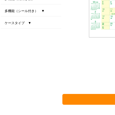
型抜き卓上カレンダー（干支）
MiniMini卓上カレンダー
多機能（シール付き） ▼
ファインデスク
スマートインデックス
ネイビーインデックス
ケースタイプ ▼
エコスタンド・ナチュラルセブンカラーズ(All eco)
デスクトップビタミンカラー
テーブルクラフト