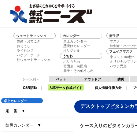
ウェットティッシュ
カレンダー
衛生品
除菌・おてふき
卓上カレンダー
マスク
おそうじ
壁掛けカレンダー
絆創膏・パーソナ
ライセンス
オリジナル
フェイスマスク
バケツ・ボトル
うちわ
小ロット100枚〜
他ウェットティッシュ
ポリうちわ
オリジナルプリン
竹団扇・渋団扇
パウチ異形
扇子・その他うちわ
シーン別＞
ペット
アウトドア
防災
｜
CSR活動
｜
入稿データ作成ガイド
｜
個人情報保護方針
｜
ブ
卓上カレンダー
デスクトップビタミンカ
定 番 ▼
セブンデイズセブンカラーズ（大）
セブンデイズセブンカラーズ（小）
エコグリーン（大）
エコ ブラウン（大）
エコ ブラウン（小）
セブンデイズセブンカラーズ（eco7）
インデックス・セブンカラーズ (All eco)
インデックス・セブンカラーズ
防災カレンダー ▼
ケース入りのビタミンカラ