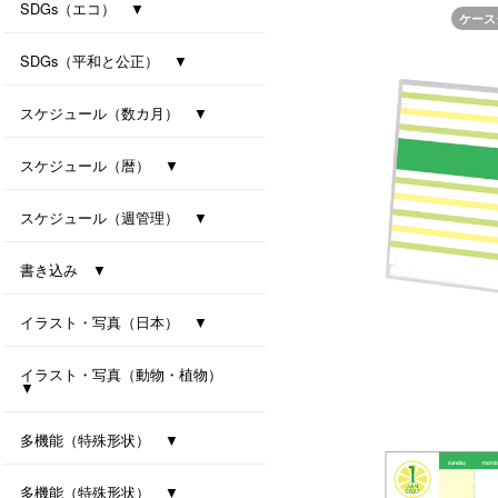
防災カレンダー（防災マップ付き）
防災カレンダー（防災マップなし）
SDGs（エコ） ▼
ケース
ｾﾊﾟﾚｰﾄ・ﾂｰﾏﾝｽ・7ｶﾗｰｽﾞ(All eco)
シンプル・セブンカラーズ (All eco)
種付き卓上カレンダー(ﾊﾞｼﾞﾙ)
種付き卓上カレンダー(ｸﾛｰﾊﾞｰ)
SDGs（平和と公正） ▼
卓上カレンダー Orizuru
卓上カレンダー Orizuru-smart-
ユニバーサルカラー 2027
ユニバーサルタイプ
七変化
スケジュール（数カ月） ▼
オールウェイズ･3マンス･7カラーズ
干支カレンダー（午）(All eco)
スリーマンスセブンカラーズ
ツーマンスセブンカラーズ
スケジュール（暦） ▼
ハッピーデイズ(All eco)
メモリアル(All eco)
シンプルデイス（六曜なし）
一粒万倍日カレンダー
スケジュール（週管理） ▼
月の満ち欠けと潮回り
インデックス・モノクロ
マンデースタート ビジネス
卓上シックスウィークス
書き込み ▼
ワークライフ・セブンカラーズ
クリームスタイル
卓上プラリングカレンダー（小）
卓上プラリングカレンダー（大）
イラスト・写真（日本） ▼
東海道五拾三次（週めくり）
卓上ｼﾞｬﾊﾟﾝｶﾗｰｲﾝﾃﾞｯｸｽ
イラスト・写真（動物・植物）
▼
ボタニカル 2027
ラブリーフレンズ（犬・猫）
カノン（花音）
多機能（特殊形状） ▼
オクルンダー・セブンカラーズ
ナチュラルメモルダー
卓上メモルダー
多機能（特殊形状） ▼