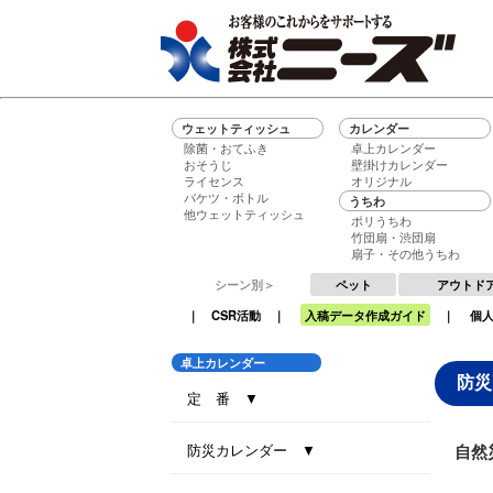
ウェットティッシュ
カレンダー
除菌・おてふき
卓上カレンダー
おそうじ
壁掛けカレンダー
ライセンス
オリジナル
バケツ・ボトル
うちわ
他ウェットティッシュ
ポリうちわ
竹団扇・渋団扇
扇子・その他うちわ
シーン別＞
ペット
アウトド
｜
CSR活動
｜
入稿データ作成ガイド
｜
個
卓上カレンダー
防災
定 番 ▼
セブンデイズセブンカラーズ（大）
セブンデイズセブンカラーズ（小）
エコグリーン（大）
エコ ブラウン（大）
エコ ブラウン（小）
セブンデイズセブンカラーズ（eco7）
インデックス・セブンカラーズ (All eco)
インデックス・セブンカラーズ
防災カレンダー ▼
自然