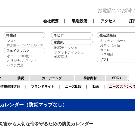
お電話でのお問
会社概要
｜
製造設備
｜
アクセス
｜
採
衛生品
ネピア
生活消耗品
マスク
キッチン・ホーム
家庭紙
絆創膏・パーソナルケア
おそうじ用品
BOXティッシュ
カイロ
フェイスマスク
ポケットティッシュ
バス用品
小ロット100枚〜
他家庭紙
ギフト
オリジナルプリント
パウチ異形
ア
防災
ガーデニング
季節商材
SDGs
人情報保護方針
｜
ブランドサイト
｜
ニーズB2B
｜
動画
｜
ニーズ スキンケア
カレンダー（防災マップなし）
災害から大切な命を守るための防災カレンダー