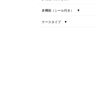
型抜き卓上カレンダー（干支）
MiniMini卓上カレンダー
多機能（シール付き） ▼
ファインデスク
スマートインデックス
ネイビーインデックス
ケースタイプ ▼
エコスタンド・ナチュラルセブンカラーズ(All eco)
デスクトップビタミンカラー
テーブルクラフト