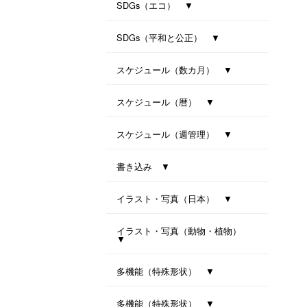
防災カレンダー（防災マップ付き）
防災カレンダー（防災マップなし）
SDGs（エコ） ▼
ｾﾊﾟﾚｰﾄ・ﾂｰﾏﾝｽ・7ｶﾗｰｽﾞ(All eco)
シンプル・セブンカラーズ (All eco)
種付き卓上カレンダー(ﾊﾞｼﾞﾙ)
種付き卓上カレンダー(ｸﾛｰﾊﾞｰ)
SDGs（平和と公正） ▼
卓上カレンダー Orizuru
卓上カレンダー Orizuru-smart-
ユニバーサルカラー 2027
ユニバーサルタイプ
七変化
スケジュール（数カ月） ▼
オールウェイズ･3マンス･7カラーズ
干支カレンダー（午）(All eco)
スリーマンスセブンカラーズ
ツーマンスセブンカラーズ
スケジュール（暦） ▼
ハッピーデイズ(All eco)
メモリアル(All eco)
シンプルデイス（六曜なし）
一粒万倍日カレンダー
スケジュール（週管理） ▼
月の満ち欠けと潮回り
インデックス・モノクロ
マンデースタート ビジネス
卓上シックスウィークス
書き込み ▼
ワークライフ・セブンカラーズ
クリームスタイル
卓上プラリングカレンダー（小）
卓上プラリングカレンダー（大）
イラスト・写真（日本） ▼
東海道五拾三次（週めくり）
卓上ｼﾞｬﾊﾟﾝｶﾗｰｲﾝﾃﾞｯｸｽ
イラスト・写真（動物・植物）
▼
ボタニカル 2027
ラブリーフレンズ（犬・猫）
カノン（花音）
多機能（特殊形状） ▼
オクルンダー・セブンカラーズ
ナチュラルメモルダー
卓上メモルダー
多機能（特殊形状） ▼