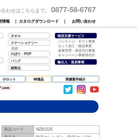
0877-58-6767
い合わせはこちらまで。
用情報
｜
カタログダウンロード
｜
お問い合わせ
タオル
物流支援サービス
パッケージ・ギフト事業
ステーショナリー
セット加工・検品事業
色紙
倉庫管理・発送代行事業
のぼり・POP
キャンペーン事務局代行
バッグ
輸出入・貿易事業
縫製品
小ロット
特価品
実績案件紹介
.com
商品コード
NZB1525