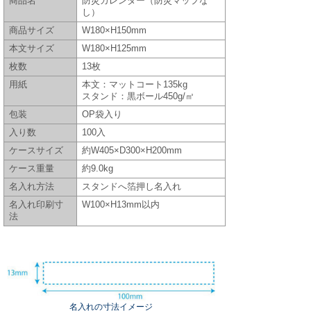
商品名
防災カレンダー（防災マップな
し）
商品サイズ
W180×H150mm
本文サイズ
W180×H125mm
枚数
13枚
用紙
本文：マットコート135kg
スタンド：黒ボール450g/㎡
包装
OP袋入り
入り数
100入
ケースサイズ
約W405×D300×H200mm
ケース重量
約9.0kg
名入れ方法
スタンドへ箔押し名入れ
名入れ印刷寸
W100×H13mm以内
法
名入れの寸法イメージ