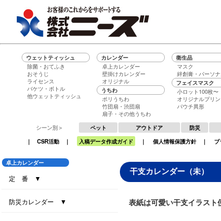
ウェットティッシュ
カレンダー
衛生品
除菌・おてふき
卓上カレンダー
マスク
おそうじ
壁掛けカレンダー
絆創膏・パーソナ
ライセンス
オリジナル
フェイスマスク
バケツ・ボトル
うちわ
小ロット100枚〜
他ウェットティッシュ
ポリうちわ
オリジナルプリン
竹団扇・渋団扇
パウチ異形
扇子・その他うちわ
シーン別＞
ペット
アウトドア
防災
｜
CSR活動
｜
入稿データ作成ガイド
｜
個人情報保護方針
｜
ブ
卓上カレンダー
干支カレンダー（未）
定 番 ▼
セブンデイズセブンカラーズ（大）
セブンデイズセブンカラーズ（小）
エコグリーン（大）
エコ ブラウン（大）
エコ ブラウン（小）
セブンデイズセブンカラーズ（eco7）
インデックス・セブンカラーズ (All eco)
インデックス・セブンカラーズ
防災カレンダー ▼
表紙は可愛い干支イラスト