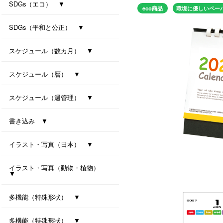
防災カレンダー（防災マップ付き）
防災カレンダー（防災マップなし）
SDGs（エコ） ▼
eco商品
環境に優しいペー
ｾﾊﾟﾚｰﾄ・ﾂｰﾏﾝｽ・7ｶﾗｰｽﾞ(All eco)
シンプル・セブンカラーズ (All eco)
種付き卓上カレンダー(ﾊﾞｼﾞﾙ)
種付き卓上カレンダー(ｸﾛｰﾊﾞｰ)
SDGs（平和と公正） ▼
卓上カレンダー Orizuru
卓上カレンダー Orizuru-smart-
ユニバーサルカラー 2027
ユニバーサルタイプ
七変化
スケジュール（数カ月） ▼
オールウェイズ･3マンス･7カラーズ
干支カレンダー（午）(All eco)
スリーマンスセブンカラーズ
ツーマンスセブンカラーズ
スケジュール（暦） ▼
ハッピーデイズ(All eco)
メモリアル(All eco)
シンプルデイス（六曜なし）
一粒万倍日カレンダー
スケジュール（週管理） ▼
月の満ち欠けと潮回り
インデックス・モノクロ
マンデースタート ビジネス
卓上シックスウィークス
書き込み ▼
ワークライフ・セブンカラーズ
クリームスタイル
卓上プラリングカレンダー（小）
卓上プラリングカレンダー（大）
イラスト・写真（日本） ▼
東海道五拾三次（週めくり）
卓上ｼﾞｬﾊﾟﾝｶﾗｰｲﾝﾃﾞｯｸｽ
イラスト・写真（動物・植物）
▼
ボタニカル 2027
ラブリーフレンズ（犬・猫）
カノン（花音）
多機能（特殊形状） ▼
オクルンダー・セブンカラーズ
ナチュラルメモルダー
卓上メモルダー
多機能（特殊形状） ▼