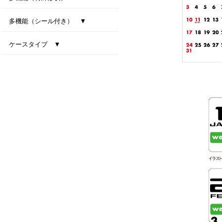
型抜き卓上カレンダー（干支）
MiniMini卓上カレンダー
多機能（シール付き） ▼
ファインデスク
スマートインデックス
ネイビーインデックス
ケースタイプ ▼
エコスタンド・ナチュラルセブンカラーズ(All eco)
デスクトップビタミンカラー
テーブルクラフト