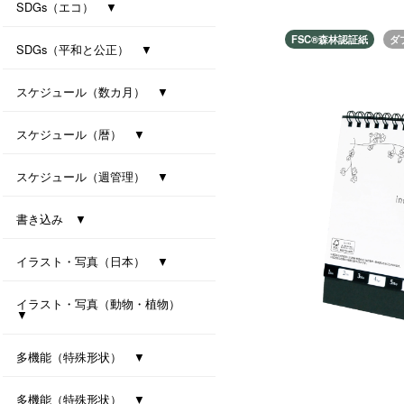
防災カレンダー（防災マップ付き）
防災カレンダー（防災マップなし）
SDGs（エコ） ▼
FSC®️森林認証紙
ダ
ｾﾊﾟﾚｰﾄ・ﾂｰﾏﾝｽ・7ｶﾗｰｽﾞ(All eco)
シンプル・セブンカラーズ (All eco)
種付き卓上カレンダー(ﾊﾞｼﾞﾙ)
種付き卓上カレンダー(ｸﾛｰﾊﾞｰ)
SDGs（平和と公正） ▼
卓上カレンダー Orizuru
卓上カレンダー Orizuru-smart-
ユニバーサルカラー 2027
ユニバーサルタイプ
七変化
スケジュール（数カ月） ▼
オールウェイズ･3マンス･7カラーズ
干支カレンダー（午）(All eco)
スリーマンスセブンカラーズ
ツーマンスセブンカラーズ
スケジュール（暦） ▼
ハッピーデイズ(All eco)
メモリアル(All eco)
シンプルデイス（六曜なし）
一粒万倍日カレンダー
スケジュール（週管理） ▼
月の満ち欠けと潮回り
インデックス・モノクロ
マンデースタート ビジネス
卓上シックスウィークス
書き込み ▼
ワークライフ・セブンカラーズ
クリームスタイル
卓上プラリングカレンダー（小）
卓上プラリングカレンダー（大）
イラスト・写真（日本） ▼
東海道五拾三次（週めくり）
卓上ｼﾞｬﾊﾟﾝｶﾗｰｲﾝﾃﾞｯｸｽ
イラスト・写真（動物・植物）
▼
ボタニカル 2027
ラブリーフレンズ（犬・猫）
カノン（花音）
多機能（特殊形状） ▼
オクルンダー・セブンカラーズ
ナチュラルメモルダー
卓上メモルダー
多機能（特殊形状） ▼