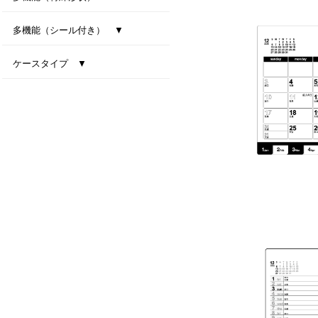
型抜き卓上カレンダー（干支）
MiniMini卓上カレンダー
多機能（シール付き） ▼
ファインデスク
スマートインデックス
ネイビーインデックス
ケースタイプ ▼
エコスタンド・ナチュラルセブンカラーズ(All eco)
デスクトップビタミンカラー
テーブルクラフト