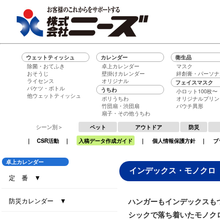
ウェットティッシュ
カレンダー
衛生品
除菌・おてふき
卓上カレンダー
マスク
おそうじ
壁掛けカレンダー
絆創膏・パーソナ
ライセンス
オリジナル
フェイスマスク
バケツ・ボトル
うちわ
小ロット100枚〜
他ウェットティッシュ
ポリうちわ
オリジナルプリン
竹団扇・渋団扇
パウチ異形
扇子・その他うちわ
シーン別＞
ペット
アウトドア
防災
｜
CSR活動
｜
入稿データ作成ガイド
｜
個人情報保護方針
｜
ブ
卓上カレンダー
インデックス・モノクロ
定 番 ▼
セブンデイズセブンカラーズ（大）
セブンデイズセブンカラーズ（小）
エコグリーン（大）
エコ ブラウン（大）
エコ ブラウン（小）
セブンデイズセブンカラーズ（eco7）
インデックス・セブンカラーズ (All eco)
インデックス・セブンカラーズ
防災カレンダー ▼
ハンガーもインデックスも
シックで落ち着いたモノク