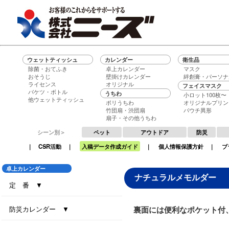
ウェットティッシュ
カレンダー
衛生品
除菌・おてふき
卓上カレンダー
マスク
おそうじ
壁掛けカレンダー
絆創膏・パーソナ
ライセンス
オリジナル
フェイスマスク
バケツ・ボトル
うちわ
小ロット100枚〜
他ウェットティッシュ
ポリうちわ
オリジナルプリン
竹団扇・渋団扇
パウチ異形
扇子・その他うちわ
シーン別＞
ペット
アウトドア
防災
｜
CSR活動
｜
入稿データ作成ガイド
｜
個人情報保護方針
｜
ブ
卓上カレンダー
ナチュラルメモルダー
定 番 ▼
セブンデイズセブンカラーズ（大）
セブンデイズセブンカラーズ（小）
エコグリーン（大）
エコ ブラウン（大）
エコ ブラウン（小）
セブンデイズセブンカラーズ（eco7）
インデックス・セブンカラーズ (All eco)
インデックス・セブンカラーズ
防災カレンダー ▼
裏面には便利なポケット付