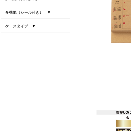
型抜き卓上カレンダー（干支）
MiniMini卓上カレンダー
多機能（シール付き） ▼
ファインデスク
スマートインデックス
ネイビーインデックス
ケースタイプ ▼
エコスタンド・ナチュラルセブンカラーズ(All eco)
デスクトップビタミンカラー
テーブルクラフト