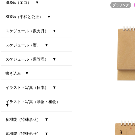
防災カレンダー（防災マップ付き）
防災カレンダー（防災マップなし）
SDGs（エコ） ▼
プラリング
ｾﾊﾟﾚｰﾄ・ﾂｰﾏﾝｽ・7ｶﾗｰｽﾞ(All eco)
シンプル・セブンカラーズ (All eco)
種付き卓上カレンダー(ﾊﾞｼﾞﾙ)
種付き卓上カレンダー(ｸﾛｰﾊﾞｰ)
SDGs（平和と公正） ▼
卓上カレンダー Orizuru
卓上カレンダー Orizuru-smart-
ユニバーサルカラー 2027
ユニバーサルタイプ
七変化
スケジュール（数カ月） ▼
オールウェイズ･3マンス･7カラーズ
干支カレンダー（午）(All eco)
スリーマンスセブンカラーズ
ツーマンスセブンカラーズ
スケジュール（暦） ▼
ハッピーデイズ(All eco)
メモリアル(All eco)
シンプルデイス（六曜なし）
一粒万倍日カレンダー
スケジュール（週管理） ▼
月の満ち欠けと潮回り
インデックス・モノクロ
マンデースタート ビジネス
卓上シックスウィークス
書き込み ▼
ワークライフ・セブンカラーズ
クリームスタイル
卓上プラリングカレンダー（小）
卓上プラリングカレンダー（大）
イラスト・写真（日本） ▼
東海道五拾三次（週めくり）
卓上ｼﾞｬﾊﾟﾝｶﾗｰｲﾝﾃﾞｯｸｽ
イラスト・写真（動物・植物）
▼
ボタニカル 2027
ラブリーフレンズ（犬・猫）
カノン（花音）
多機能（特殊形状） ▼
オクルンダー・セブンカラーズ
ナチュラルメモルダー
卓上メモルダー
多機能（特殊形状） ▼