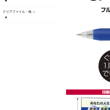
▼
PILOT スーパーグリップ G
PILOT ジュース 0.5白軸
PILOT アクロボールTシリーズ
PILOT フリクションボールノック
PILOT アクロボール３（0.5/0.7）
PILOT フリクションライト
ZEBRA エマルジョンボールペン ブレン 1c
ZEBRA エマルジョンボールペン ブレン 3c
ZEBRA エマルジョンボールペン ブレン 2c+S
ZEBRA サラサクリップホワイト軸0.5 彩り職人
ZEBRA デルガード 0.5
ZEBRA クリップオン マルチ
三菱鉛筆 ジェットストリーム
三菱鉛筆 ジェットストリーム
三菱鉛筆 ジェットストリーム
三菱鉛筆 ジェットストリーム
三菱鉛筆 ジェットストリーム
三菱鉛筆 ジェットストリーム
三菱鉛筆 ジェットストリーム
三菱鉛筆 ジェットストリーム
三菱鉛筆 クルトガ アドバンス
ビターボールペン
ファイングリップボールペン
4 in 1 タッチペン
3色ボールペン
メタルトーンタッチペン
モバイルタッチ3色ボールペン
メタルラバーペン
メタルラバータッチペン
クリアファイル・他 ＞
スタンダード 0.5mm
スタンダード 0.5mm 名入れ専用商品
スタンダード 0.7mm
スタンダード 0.7mm 名入れ専用商品
3色ボールペン 0.5mm
3色ボールペン 0.7mm
多機能ペン4&1 0.5mm
3多機能ペン4&1 0.7mm
シャープペン
▼
エコファイル
マスキングテープ
オリジナルクリアファイル