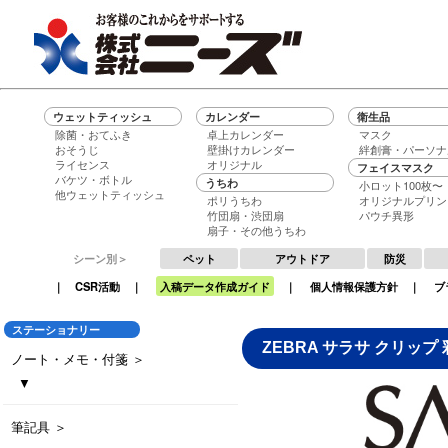
ウェットティッシュ
カレンダー
衛生品
除菌・おてふき
卓上カレンダー
マスク
おそうじ
壁掛けカレンダー
絆創膏・パーソナ
ライセンス
オリジナル
フェイスマスク
バケツ・ボトル
うちわ
小ロット100枚〜
他ウェットティッシュ
ポリうちわ
オリジナルプリン
竹団扇・渋団扇
パウチ異形
扇子・その他うちわ
シーン別＞
ペット
アウトドア
防災
｜
CSR活動
｜
入稿データ作成ガイド
｜
個人情報保護方針
｜
ブ
ステーショナリー
ZEBRA サラサ クリップ 
ノート・メモ・付箋 ＞
▼
ダブルリングノート
ペン立てデスクメモ
ポケットメモ
くるみ巻きメモ
トップメモ30
名入れ付箋 パステル
名入れ付箋 ネオン
筆記具 ＞