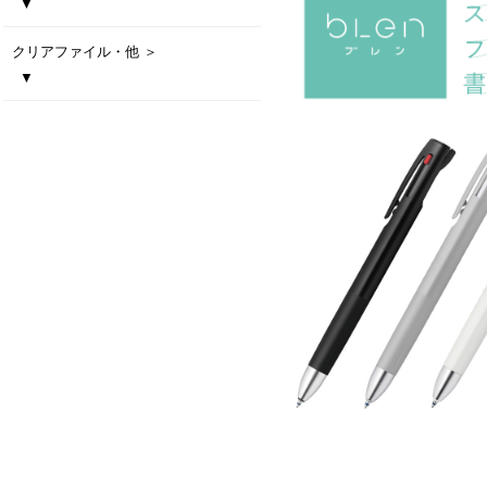
▼
PILOT スーパーグリップ G
PILOT ジュース 0.5白軸
PILOT アクロボールTシリーズ
PILOT フリクションボールノック
PILOT アクロボール３（0.5/0.7）
PILOT フリクションライト
ZEBRA エマルジョンボールペン ブレン 1c
ZEBRA エマルジョンボールペン ブレン 3c
ZEBRA エマルジョンボールペン ブレン 2c+S
ZEBRA サラサクリップホワイト軸0.5 彩り職人
ZEBRA デルガード 0.5
ZEBRA クリップオン マルチ
三菱鉛筆 ジェットストリーム
三菱鉛筆 ジェットストリーム
三菱鉛筆 ジェットストリーム
三菱鉛筆 ジェットストリーム
三菱鉛筆 ジェットストリーム
三菱鉛筆 ジェットストリーム
三菱鉛筆 ジェットストリーム
三菱鉛筆 ジェットストリーム
三菱鉛筆 クルトガ アドバンス
ビターボールペン
ファイングリップボールペン
4 in 1 タッチペン
3色ボールペン
メタルトーンタッチペン
モバイルタッチ3色ボールペン
メタルラバーペン
メタルラバータッチペン
クリアファイル・他 ＞
スタンダード 0.5mm
スタンダード 0.5mm 名入れ専用商品
スタンダード 0.7mm
スタンダード 0.7mm 名入れ専用商品
3色ボールペン 0.5mm
3色ボールペン 0.7mm
多機能ペン4&1 0.5mm
3多機能ペン4&1 0.7mm
シャープペン
▼
エコファイル
マスキングテープ
オリジナルクリアファイル