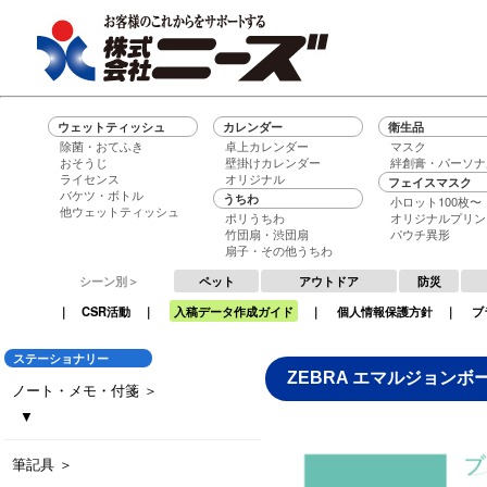
ウェットティッシュ
カレンダー
衛生品
除菌・おてふき
卓上カレンダー
マスク
おそうじ
壁掛けカレンダー
絆創膏・パーソナ
ライセンス
オリジナル
フェイスマスク
バケツ・ボトル
うちわ
小ロット100枚〜
他ウェットティッシュ
ポリうちわ
オリジナルプリン
竹団扇・渋団扇
パウチ異形
扇子・その他うちわ
シーン別＞
ペット
アウトドア
防災
｜
CSR活動
｜
入稿データ作成ガイド
｜
個人情報保護方針
｜
ブ
ステーショナリー
ZEBRA エマルジョンボー
ノート・メモ・付箋 ＞
▼
ダブルリングノート
ペン立てデスクメモ
ポケットメモ
くるみ巻きメモ
トップメモ30
名入れ付箋 パステル
名入れ付箋 ネオン
筆記具 ＞