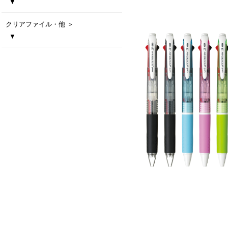
▼
PILOT スーパーグリップ G
PILOT ジュース 0.5白軸
PILOT アクロボールTシリーズ
PILOT フリクションボールノック
PILOT アクロボール３（0.5/0.7）
PILOT フリクションライト
ZEBRA エマルジョンボールペン ブレン 1c
ZEBRA エマルジョンボールペン ブレン 3c
ZEBRA エマルジョンボールペン ブレン 2c+S
ZEBRA サラサクリップホワイト軸0.5 彩り職人
ZEBRA デルガード 0.5
ZEBRA クリップオン マルチ
三菱鉛筆 ジェットストリーム
三菱鉛筆 ジェットストリーム
三菱鉛筆 ジェットストリーム
三菱鉛筆 ジェットストリーム
三菱鉛筆 ジェットストリーム
三菱鉛筆 ジェットストリーム
三菱鉛筆 ジェットストリーム
三菱鉛筆 ジェットストリーム
三菱鉛筆 クルトガ アドバンス
ビターボールペン
ファイングリップボールペン
4 in 1 タッチペン
3色ボールペン
メタルトーンタッチペン
モバイルタッチ3色ボールペン
メタルラバーペン
メタルラバータッチペン
クリアファイル・他 ＞
スタンダード 0.5mm
スタンダード 0.5mm 名入れ専用商品
スタンダード 0.7mm
スタンダード 0.7mm 名入れ専用商品
3色ボールペン 0.5mm
3色ボールペン 0.7mm
多機能ペン4&1 0.5mm
3多機能ペン4&1 0.7mm
シャープペン
▼
エコファイル
マスキングテープ
オリジナルクリアファイル