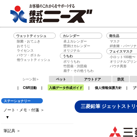
ウェットティッシュ
カレンダー
衛生品
除菌・おてふき
卓上カレンダー
マスク
おそうじ
壁掛けカレンダー
絆創膏・パーソナ
ライセンス
オリジナル
フェイスマスク
バケツ・ボトル
うちわ
小ロット100枚〜
他ウェットティッシュ
ポリうちわ
オリジナルプリン
竹団扇・渋団扇
パウチ異形
扇子・その他うちわ
シーン別＞
ペット
アウトドア
防災
｜
CSR活動
｜
入稿データ作成ガイド
｜
個人情報保護方針
｜
ブ
ステーショナリー
三菱鉛筆 ジェットストリー
ノート・メモ・付箋 ＞
▼
ダブルリングノート
ペン立てデスクメモ
ポケットメモ
くるみ巻きメモ
トップメモ30
名入れ付箋 パステル
名入れ付箋 ネオン
筆記具 ＞