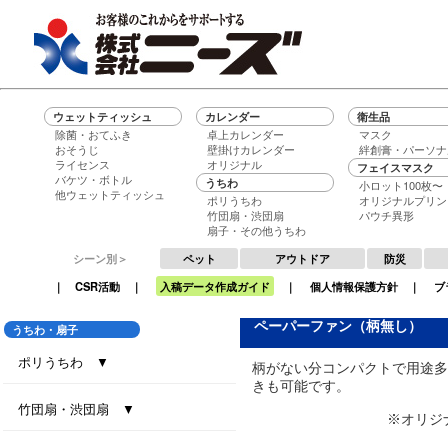
ウェットティッシュ
カレンダー
衛生品
除菌・おてふき
卓上カレンダー
マスク
おそうじ
壁掛けカレンダー
絆創膏・パーソナ
ライセンス
オリジナル
フェイスマスク
バケツ・ボトル
うちわ
小ロット100枚〜
他ウェットティッシュ
ポリうちわ
オリジナルプリン
竹団扇・渋団扇
パウチ異形
扇子・その他うちわ
シーン別＞
ペット
アウトドア
防災
｜
CSR活動
｜
入稿データ作成ガイド
｜
個人情報保護方針
｜
ブ
ペーパーファン（柄無し）
うちわ・扇子
ポリうちわ ▼
柄がない分コンパクトで用途多
きも可能です。
Gタイプ
ジュニアタイプ
ミドルタイプ
LGうちわ
ホワイトボードうちわ
LGうちわ 無地タイプ
PVCケース（LGうちわ対応）
ハートうちわ
まんまる小丸
まんまる丸柄
ミニうちわ
手作りうちわキット
データ入稿から納品まで
竹団扇・渋団扇 ▼
※オリジ