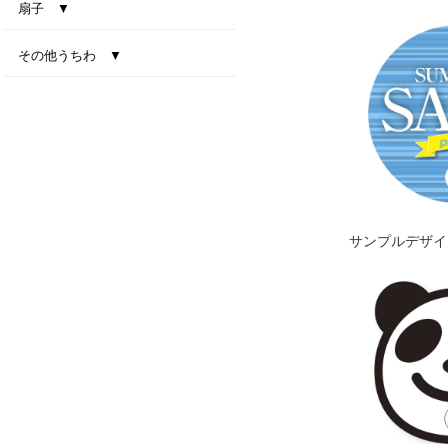
中万
唐月
小丸
しぶうちわ
ミニ竹うちわ
扇子 ▼
扇子（既製柄）
オリジナル扇子
その他うちわ ▼
ペーパーファン（柄付き）
ペーパーファン（柄なし）
お絵かきペーパーファンセット
フォールディングファン
紙扇子
種付きペーパーファン スィートバジル
種付きペーパーファン ワイルドストロベリー
種付きペーパーファン ミニトマト
種付きペーパーファン ミニキャロット
種付きペーパーファン クローバー
種付きペーパーファン オリジナル
サンプルデザイ