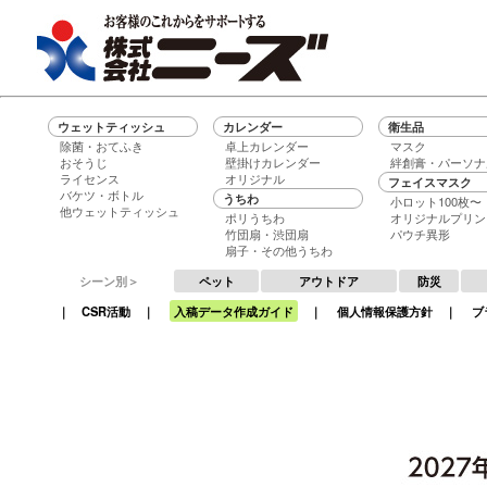
ウェットティッシュ
カレンダー
衛生品
除菌・おてふき
卓上カレンダー
マスク
おそうじ
壁掛けカレンダー
絆創膏・パーソナ
ライセンス
オリジナル
フェイスマスク
バケツ・ボトル
うちわ
小ロット100枚〜
他ウェットティッシュ
ポリうちわ
オリジナルプリン
竹団扇・渋団扇
パウチ異形
扇子・その他うちわ
シーン別＞
ペット
アウトドア
防災
｜
CSR活動
｜
入稿データ作成ガイド
｜
個人情報保護方針
｜
ブ